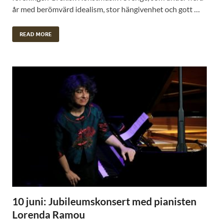
år med berömvärd idealism, stor hängivenhet och gott …
READ MORE
10 juni: Jubileumskonsert med pianisten
Lorenda Ramou