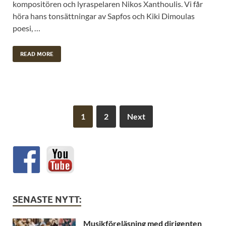
kompositören och lyraspelaren Nikos Xanthoulis. Vi får
höra hans tonsättningar av Sapfos och Kiki Dimoulas
poesi, …
READ MORE
1
2
Next
SENASTE NYTT:
Musikföreläsning med dirigenten