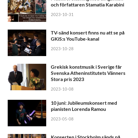
och författaren Stamatia Karabini
2023-10-31
TV-sänd konsert finns nu att se på
GKiS:s YouTube-kanal
2023-10-28
Grekisk konstmusik i Sverige får
Svenska Atheninstitutets Vänners
Stora pris 2023
2023-10-08
10 juni: Jubileumskonsert med
pianisten Lorenda Ramou
2023-05-08
Konserten i Stockholm sänds på