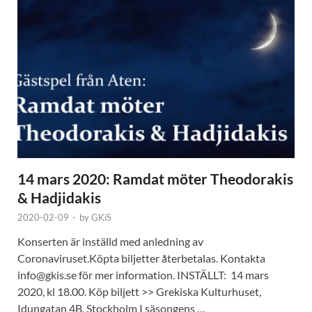
14 mars 2020: Ramdat möter Theodorakis
& Hadjidakis
2020-02-09
-
by
GKiS
Konserten är inställd med anledning av
Coronaviruset.Köpta biljetter återbetalas. Kontakta
info@gkis.se för mer information. INSTÄLLT: 14 mars
2020, kl 18.00. Köp biljett >> Grekiska Kulturhuset,
Idungatan 4B, Stockholm I säsongens …