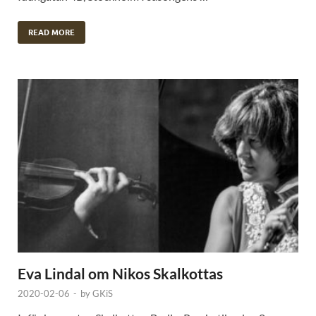
READ MORE
Eva Lindal om Nikos Skalkottas
2020-02-06
-
by
GKiS