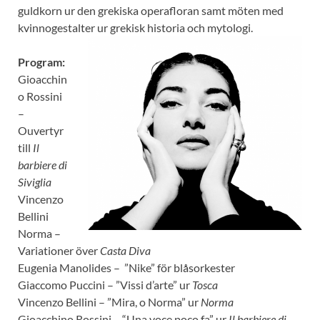
guldkorn ur den grekiska operafloran samt möten med
kvinnogestalter ur grekisk historia och mytologi.
Program:
Gioacchin
o Rossini
–
Ouvertyr
till
Il
barbiere di
Siviglia
Vincenzo
Bellini
Norma –
Variationer över
Casta Diva
Eugenia Manolides – ”Nike” för blåsorkester
Giaccomo Puccini – ”Vissi d’arte” ur
Tosca
Vincenzo Bellini – ”Mira, o Norma” ur
Norma
Gioacchino Rossini – “Una voce poco fa” ur
Il barbiere di