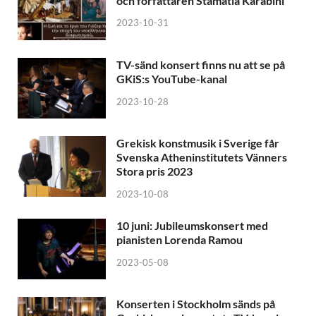
och författaren Stamatia Karabini
2023-10-31
TV-sänd konsert finns nu att se på
GKiS:s YouTube-kanal
2023-10-28
Grekisk konstmusik i Sverige får
Svenska Atheninstitutets Vänners
Stora pris 2023
2023-10-08
10 juni: Jubileumskonsert med
pianisten Lorenda Ramou
2023-05-08
Konserten i Stockholm sänds på