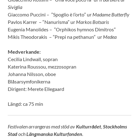
Siviglia
Giaccomo Puccini – ”Spoglio è l’orto” ur
Madame Butterfly
Pavlos Karrer – “Nanurisma” ur
Markos Botsaris
Eugenia Manolides – ”Orphikos hymnos Dimitros”
Mikis Theodorakis – ”Prepi na pethanun” ur
Medea
Medverkande:
Cecilia Lindwall, sopran
Katerina Roussou, mezzosopran
Johanna Nilsson, oboe
Blåsarsymfonikerna
Dirigent: Merete Ellegaard
Längd: ca 75 min
Festivalen arrangeras med stöd av
Kulturrådet
,
Stockholms
Stad
och
Längmanska Kulturfonden
.