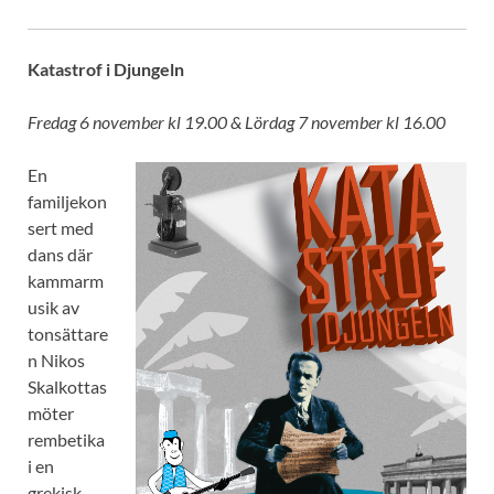
Katastrof i Djungeln
Fredag 6 november kl 19.00 & Lördag 7 november kl 16.00
En
familjekon
sert med
dans där
kammarm
usik av
tonsättare
n Nikos
Skalkottas
möter
rembetika
i en
grekisk