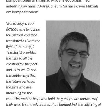
kompositionen är tillägnad Mikis Theodorakis med
anledning av hans 90-årsjubileum. Så här skriver Nikoals
om kompositionen:
“Με το λύχνο του
άστρου (me to lychno
tou astrou), could be
translated as “with the
light of the star(s)”.
The star(s) provides
the light to all the
creation for the poet
and us to see. To see
the sadden myrtles,
the future perhaps,
the girls who are
mourning for the
centuries and the boys who hold the guns yet are unaware of
their uses. It’s the adventures of all humankind, the suffering of