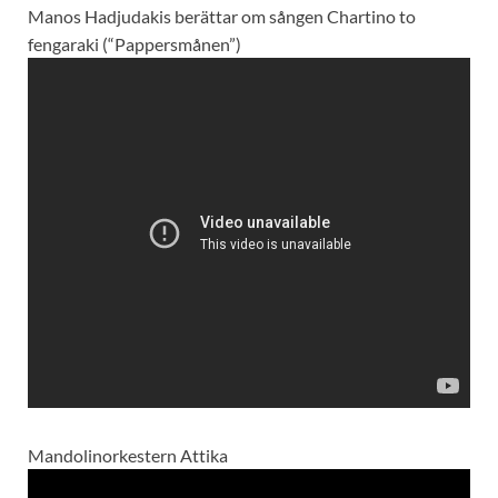
Manos Hadjudakis berättar om sången Chartino to
fengaraki (“Pappersmånen”)
Mandolinorkestern Attika