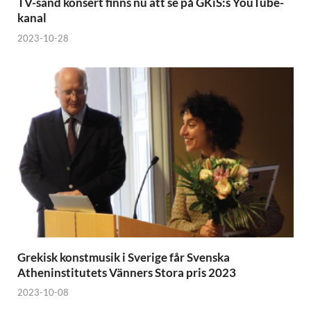
TV-sänd konsert finns nu att se på GKiS:s YouTube-
kanal
2023-10-28
Grekisk konstmusik i Sverige får Svenska
Atheninstitutets Vänners Stora pris 2023
2023-10-08