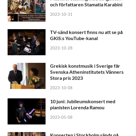
och författaren Stamatia Karabini
2023-10-31
TV-sänd konsert finns nu att se på
GKiS:s YouTube-kanal
2023-10-28
Grekisk konstmusik i Sverige får
Svenska Atheninstitutets Vänners
Stora pris 2023
2023-10-08
10 juni: Jubileumskonsert med
pianisten Lorenda Ramou
2023-05-08
Konserten i Stockholm sänds på