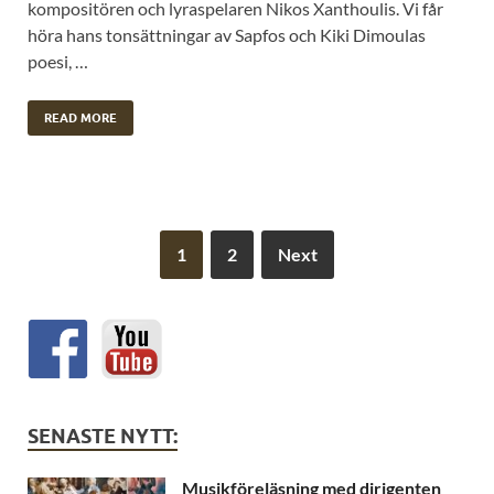
kompositören och lyraspelaren Nikos Xanthoulis. Vi får
höra hans tonsättningar av Sapfos och Kiki Dimoulas
poesi, …
READ MORE
1
2
Next
SENASTE NYTT:
Musikföreläsning med dirigenten