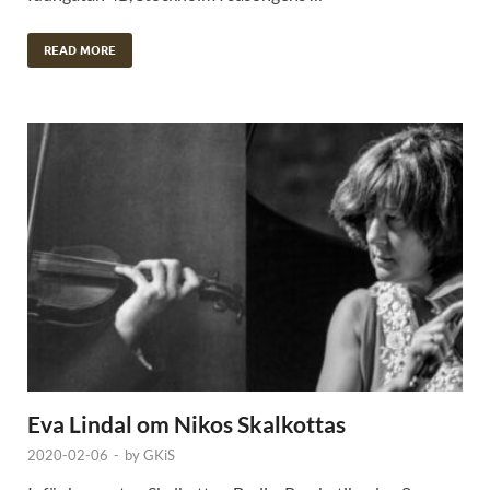
READ MORE
Eva Lindal om Nikos Skalkottas
2020-02-06
-
by
GKiS