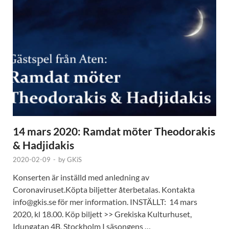
14 mars 2020: Ramdat möter Theodorakis
& Hadjidakis
2020-02-09
-
by
GKiS
Konserten är inställd med anledning av
Coronaviruset.Köpta biljetter återbetalas. Kontakta
info@gkis.se för mer information. INSTÄLLT: 14 mars
2020, kl 18.00. Köp biljett >> Grekiska Kulturhuset,
Idungatan 4B, Stockholm I säsongens …