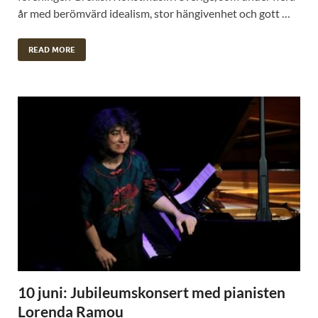
år med berömvärd idealism, stor hängivenhet och gott …
READ MORE
10 juni: Jubileumskonsert med pianisten
Lorenda Ramou